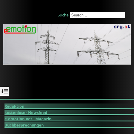
Suche
Redaktion
kostenloser Newsfeed
e-emotion.net - Magazin
Buchbesprechungen