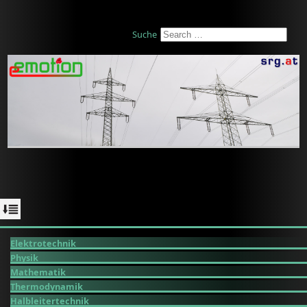
Suche
Elektrotechnik
Physik
Mathematik
Thermodynamik
Halbleitertechnik