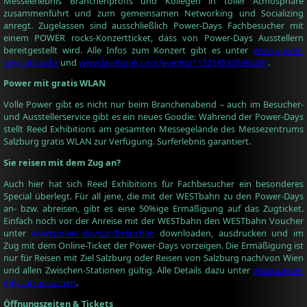
Messeerlebnis Branchenprofis und Kollegen in toller Atmosphäre
zusammenführt und zum gemeinsamen Networking und Socializing
anregt. Zugelassen sind ausschließlich Power-Days Fachbesucher mit
einem POWER rocks-Konzertticket, dass von Power-Days Ausstellern
bereitgestellt wird. Alle Infos zum Konzert gibt es unter
www.power-
days.at/rocks
und
www.facebook.com/events/115214532699426/
.
Power mit gratis WLAN
Volle Power gibt es nicht nur beim Branchenabend – auch im Besucher-
und Ausstellerservice gibt es ein neues Goodie: Während der Power-Days
stellt Reed Exhibitions am gesamten Messegelände des Messezentrums
Salzburg gratis WLAN zur Verfügung. Surferlebnis garantiert.
Sie reisen mit dem Zug an?
Auch hier hat sich Reed Exhibitions für Fachbesucher ein besonderes
Special überlegt. Für all jene, die mit der WESTbahn zu den Power-Days
an- bzw. abreisen, gibt es eine 50%ige Ermäßigung auf das Zugticket.
Einfach noch vor der Anreise mit der WESTbahn den WESTbahn Voucher
unter
www.power-days.at/besuchen
downloaden, ausdrucken und im
Zug mit dem Online-Ticket der Power-Days vorzeigen. Die Ermäßigung ist
nur für Reisen mit Ziel Salzburg oder Reisen von Salzburg nach/von Wien
und allen Zwischen-Stationen gültig. Alle Details dazu unter
www.power-
days.at/besuchen
.
Öffnungszeiten & Tickets