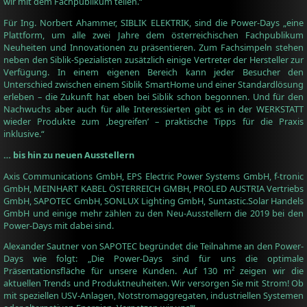
wir mit dem Fachpublikum teilen.“
Für Ing. Norbert Ahammer, SIBLIK ELEKTRIK, sind die Power-Days „eine
Plattform, um alle zwei Jahre dem österreichischen Fachpublikum
Neuheiten und Innovationen zu präsentieren. Zum Fachsimpeln stehen
neben den Siblik-Spezialisten zusätzlich einige Vertreter der Hersteller zur
Verfügung. In einem eigenen Bereich kann jeder Besucher den
Unterschied zwischen einem Siblik SmartHome und einer Standardlösung
erleben – die Zukunft hat eben bei Siblik schon begonnen. Und für den
Nachwuchs aber auch für alle Interessierten gibt es in der WERKSTATT
wieder Produkte zum ‚begreifen’ – praktische Tipps für die Praxis
inklusive.“
… bis hin zu neuen Ausstellern
Axis Communications GmbH, EPS Electric Power Systems GmbH, f-tronic
GmbH, MEINHART KABEL ÖSTERREICH GMBH, PROLED AUSTRIA Vertriebs
GmbH, SAPOTEC GmbH, SONLUX Lighting GmbH, Suntastic.Solar Handels
GmbH und einige mehr zählen zu den Neu-Ausstellern die 2019 bei den
Power-Days mit dabei sind.
Alexander Sautner von SAPOTEC begründet die Teilnahme an den Power-
Days wie folgt: „Die Power-Days sind für uns die optimale
Präsentationsfläche für unsere Kunden. Auf 130 m² zeigen wir die
aktuellen Trends und Produktneuheiten. Wir versorgen Sie mit Strom! Ob
mit speziellen USV-Anlagen, Notstromaggregaten, industriellen Systemen