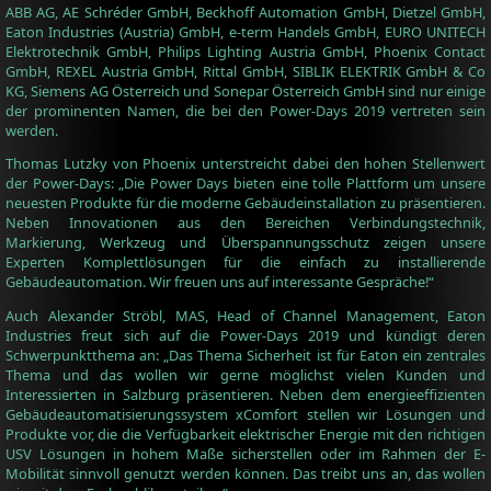
ABB AG, AE Schréder GmbH, Beckhoff Automation GmbH, Dietzel GmbH,
Eaton Industries (Austria) GmbH, e-term Handels GmbH, EURO UNITECH
Elektrotechnik GmbH, Philips Lighting Austria GmbH, Phoenix Contact
GmbH, REXEL Austria GmbH, Rittal GmbH, SIBLIK ELEKTRIK GmbH & Co
KG, Siemens AG Österreich und Sonepar Österreich GmbH sind nur einige
der prominenten Namen, die bei den Power-Days 2019 vertreten sein
werden.
Thomas Lutzky von Phoenix unterstreicht dabei den hohen Stellenwert
der Power-Days: „Die Power Days bieten eine tolle Plattform um unsere
neuesten Produkte für die moderne Gebäudeinstallation zu präsentieren.
Neben Innovationen aus den Bereichen Verbindungstechnik,
Markierung, Werkzeug und Überspannungsschutz zeigen unsere
Experten Komplettlösungen für die einfach zu installierende
Gebäudeautomation. Wir freuen uns auf interessante Gespräche!“
Auch Alexander Ströbl, MAS, Head of Channel Management, Eaton
Industries freut sich auf die Power-Days 2019 und kündigt deren
Schwerpunktthema an: „Das Thema Sicherheit ist für Eaton ein zentrales
Thema und das wollen wir gerne möglichst vielen Kunden und
Interessierten in Salzburg präsentieren. Neben dem energieeffizienten
Gebäudeautomatisierungssystem xComfort stellen wir Lösungen und
Produkte vor, die die Verfügbarkeit elektrischer Energie mit den richtigen
USV Lösungen in hohem Maße sicherstellen oder im Rahmen der E-
Mobilität sinnvoll genutzt werden können. Das treibt uns an, das wollen