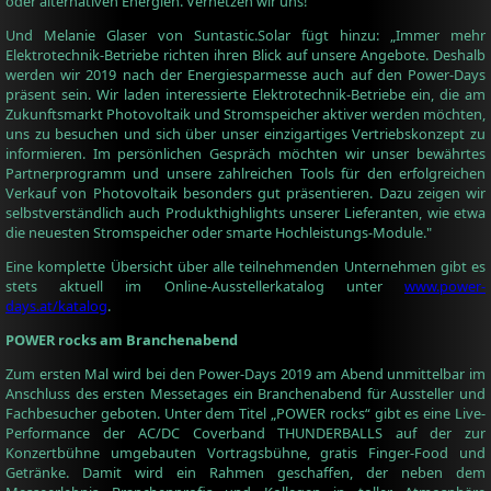
oder alternativen Energien. Vernetzen wir uns!“
Und Melanie Glaser von Suntastic.Solar fügt hinzu: „Immer mehr
Elektrotechnik-Betriebe richten ihren Blick auf unsere Angebote. Deshalb
werden wir 2019 nach der Energiesparmesse auch auf den Power-Days
präsent sein. Wir laden interessierte Elektrotechnik-Betriebe ein, die am
Zukunftsmarkt Photovoltaik und Stromspeicher aktiver werden möchten,
uns zu besuchen und sich über unser einzigartiges Vertriebskonzept zu
informieren. Im persönlichen Gespräch möchten wir unser bewährtes
Partnerprogramm und unsere zahlreichen Tools für den erfolgreichen
Verkauf von Photovoltaik besonders gut präsentieren. Dazu zeigen wir
selbstverständlich auch Produkthighlights unserer Lieferanten, wie etwa
die neuesten Stromspeicher oder smarte Hochleistungs-Module."
Eine komplette Übersicht über alle teilnehmenden Unternehmen gibt es
stets aktuell im Online-Ausstellerkatalog unter
www.power-
days.at/katalog
.
POWER rocks am Branchenabend
Zum ersten Mal wird bei den Power-Days 2019 am Abend unmittelbar im
Anschluss des ersten Messetages ein Branchenabend für Aussteller und
Fachbesucher geboten. Unter dem Titel „POWER rocks“ gibt es eine Live-
Performance der AC/DC Coverband THUNDERBALLS auf der zur
Konzertbühne umgebauten Vortragsbühne, gratis Finger-Food und
Getränke. Damit wird ein Rahmen geschaffen, der neben dem