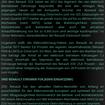
„Mit dem Renault ZOE haben wir 2012 das Segment der rein elektrisch
Betriebenen Fahrzeuge begründet. Wir sind den richtigen Weg
gegangen. Heute ist der kompakte Stromer mit Abstand das
meistverkaufte Elektrofahrzeug Österreichs und mit 325 Zulassungen im
ersten Quartal 2017 stärker als jemals zuvor. Die auf bis zu 400 km erhöhte
Reichweite (nach NEFZ) sowie die Wahlmöglichkeit zwischen
Batteriemiete und Batteriekauf, aber auch die attraktive
Ankaufsförderung von bis zu 4.300 Euro sind wichtige Kaufimpulse,“ so
Olivier Wittmann, Generaldirektor der Renault Österreich GmbH.
Insgesamt stellt die Elektrofahrzeug-Palette von Renault im ersten
Quartal 2017 bereits 5,8 Prozent des eigenen Gesamtabsatzes (Renault
PKW & LNFZ) in Österreich. Ein Wert, der weit über dem des Marktes liegt.
Hier beträgt der Anteil an rein elektrisch betrieben Fahrzeugen 1,3
Prozent. Innerhalb des Segments der rein elektrisch betriebenen
Fahrzeuge beträgt der Marktanteil des Renault ZOE 25,8 Prozent – das
entspricht einer Steigerung der Zulassungen von 26 Prozent im Vergleich
zum Vorjahr.
DREI RENAULT STROMER FÜR JEDEN EINSATZZWEC
ZOE: Renault hat den aktuellen Elektro-Bestseller von Anfang an
ausschließlich für den Elektroantrieb konzipiert und optimiert für noch
mehr Alltagstauglichkeit kontinuierlich die Batterie- und Antriebstechnik.
Mit einem Aktionsradius von 400 Kilometern Reichweite nach NEFZ ist der
ZOE heute das reichweitenstärkste Elektrofahrzeug in seinem Segment.