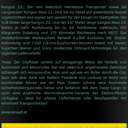
Kangoo Z.E.: Der rein elektrisch betriebene Transporter sowie die
Langversion Kangoo Maxi Z.E. sind bis ins Detail auf gewerbliche Nutzer
zugeschnitten und eignen sich speziell für den Einsatz im Stadtgebiet. Der
4,28 Meter lange Kangoo Z.E. und der 4,67 Meter lange Kangoo Maxi Z.E.
bieten je nach Ausführung bis zu 4,6 Kubikmeter Laderaum, 632
Kilogramm Zuladung und 270 Kilometer Reichweite nach NEFZ. Das
multifunktionale Mediasystem Renault R-LINK Evolution mit Online-
Anbindung und 7-Zoll (18-cm)-Touchscreen-Monitor bietet mit klaren,
logischen Menüs und Icons modernste Onboard-Technologie für den
täglichen Lieferverkehr.
Twizy: Der Cityflitzer vereint auf einzigartige Weise die Vorteile von
Automobil und Motorroller. Der rein elektrisch angetriebene Zweisitzer
schlängelt sich emissions­frei, leise und agil wie ein Roller durch die City,
lässt sich aber dank vier Rädern, Pedalerie und Lenkrad so leicht und
komfortabel fahren wie ein Pkw. Zudem schützt eine hochsteife
Sicherheitsfahrgastzelle Fahrer und Beifahrer. Mit dem Twizy Cargo ist
auch eine praktische Microtransporter-Variante des Elektro-Flitzers
verfügbar – ideal für urbane Lieferdienste oder Berufspendler mit
erhöhtem Transportbedarf.
www.renault.at
Previous article: Architektur der E-Mobilität: Audi e-tron Sportback